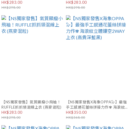
HK$283.00
HK$283.00
HK$298.00
HK$298.00
【NS獨家發售】氣質顯瘦小飛袖！
【NS獨家發售X海象OPPA🦭】最強
RUFFLE抓抓領混線上衣 (燕麥混粒)
手工感通花蕾絲拼接力作✾ 海浪紋
HK$283.00
立體鏤空2WAY上衣 (高貴深藍黑)
HK$350.00
HK$298.00
HK$368.00