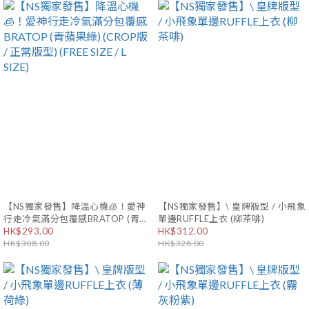
【NS獨家發售】降溫心機🧊！愛神
【NS獨家發售】\ 皇牌版型 / 小飛象
行走冷氣滿分包覆感BRATOP (青蘋
單邊RUFFLE上衣 (柳茶啡)
果綠) (CROP版 / 正常版型) (FREE
HK$293.00
HK$312.00
SIZE / L SIZE)
HK$308.00
HK$328.00