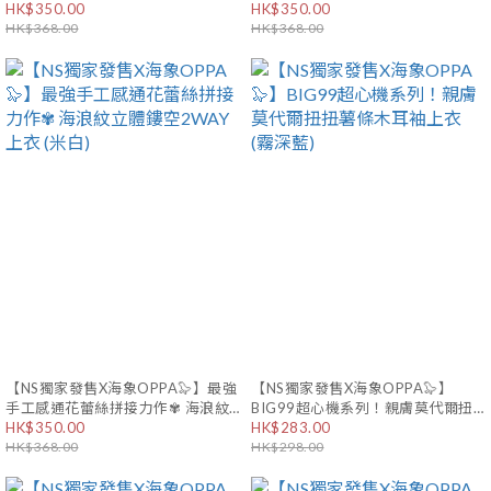
立體鏤空2WAY上衣 (海浪藍)
HK$350.00
立體鏤空2WAY上衣 (淡粉杏)
HK$350.00
HK$368.00
HK$368.00
【NS獨家發售X海象OPPA🦭】最強
【NS獨家發售X海象OPPA🦭】
手工感通花蕾絲拼接力作✾ 海浪紋
BIG99超心機系列！親膚莫代爾扭
立體鏤空2WAY上衣 (米白)
HK$350.00
扭薯條木耳袖上衣 (霧深藍)
HK$283.00
HK$368.00
HK$298.00