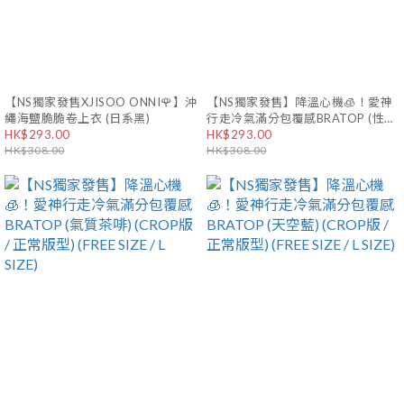
【NS獨家發售XJISOO ONNI🌹】沖
【NS獨家發售】降溫心機🧊！愛神
繩海鹽脆脆卷上衣 (日系黑)
行走冷氣滿分包覆感BRATOP (性感
HK$293.00
黑) (CROP版 / 正常版型) (FREE
HK$293.00
HK$308.00
SIZE / L SIZE)
HK$308.00