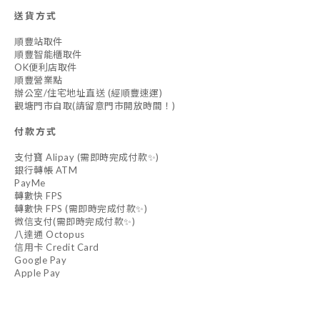
送貨方式
順豐站取件
順豐智能櫃取件
OK便利店取件
順豐營業點
辦公室/住宅地址直送 (經順豐速運)
觀塘門市自取(請留意門市開放時間！)
付款方式
支付寶 Alipay (需即時完成付款✨)
銀行轉帳 ATM
PayMe
轉數快 FPS
轉數快 FPS (需即時完成付款✨)
微信支付(需即時完成付款✨)
八達通 Octopus
信用卡 Credit Card
Google Pay
Apple Pay