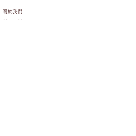
關於我們
媒體報導
購物流程
條款與細則
隱私權政策
訂單進度
OUR STORE
門市營業時間