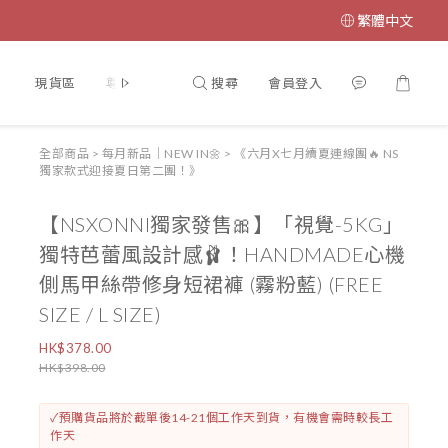
繁體中文
搜尋
會員登入
】
現貨區
尊寵計劃♥VIP
【門市開放時間🎏】
【INSTAG
全部商品
>
每月新品｜NEW IN🌼
>
《六月X七月續夏連線團🔥 NS
獨家款式迎接夏日第二團！》
【NSXONNI獨家發售🎀】「視覺-5KG」
獨特芭蕾風設計感🩰！HANDMADE心機
側馬甲絲帶修身短裙褲 (霧粉藍) (FREE
SIZE / L SIZE)
HK$378.00
HK$398.00
✓預購貨品將於截單後14-21個工作天到貨，有機會需時較長工
作天