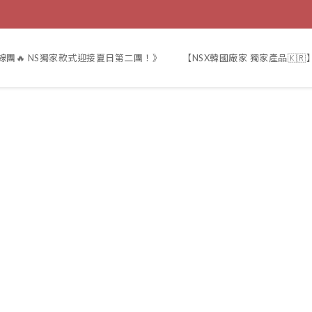
線團🔥 NS獨家款式迎接夏日第二團！》
【NSX韓國廠家 獨家產品🇰🇷