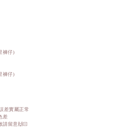
內里褲仔)
內里褲仔)
這誤差實屬正常
色差
留意🙌🏻