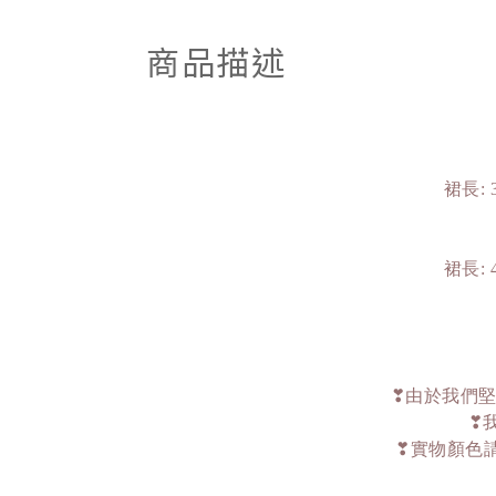
商品描述
裙長: 
裙長: 
❣由於我們堅
❣
❣實物顏色