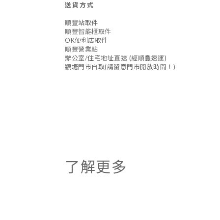
送貨方式
順豐站取件
順豐智能櫃取件
OK便利店取件
順豐營業點
辦公室/住宅地址直送 (經順豐速運)
觀塘門市自取(請留意門市開放時間！)
了解更多