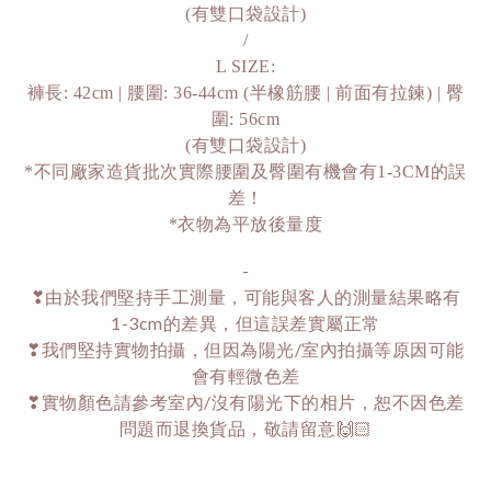
(有雙口袋設計)
/
L SIZE:
褲長: 42cm | 腰圍: 36-44cm (半橡筋腰 | 前面有拉鍊) | 臀
圍: 56cm
(有雙口袋設計)
*不同廠家造貨批次實際腰圍及臀圍有機會有1-3CM的誤
差！
*衣物為平放後量度
-
❣由於我們堅持手工測量，可能與客人的測量結果略有
1-3cm的差異，但這誤差實屬正常
❣我們堅持實物拍攝，但因為陽光/室內拍攝等原因可能
會有輕微色差
❣實物顏色請參考室內/沒有陽光下的相片，恕不因色差
問題而退換貨品，敬請留意🙌🏻