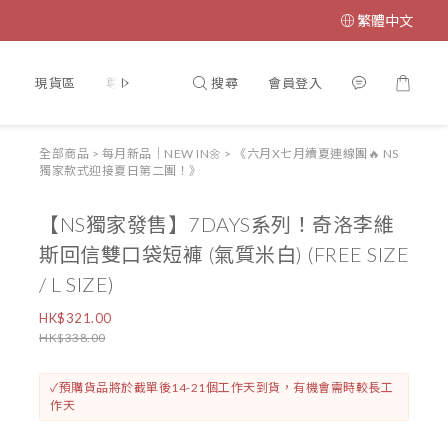
繁體中文
搜尋
會員登入
】
現貨區
尊寵計劃♥VIP
【門市開放時間🎏】
【INSTAG
全部商品
>
每月新品｜NEW IN🌼
>
《六月X七月續夏連線團🔥 NS
獨家款式迎接夏日第二團！》
【NS獨家發售】7DAYS系列！奇洛李維
斯回信雙口袋短褲 (氣質米白) (FREE SIZE
/ L SIZE)
HK$321.00
HK$338.00
✓預購貨品將於截單後14-21個工作天到貨，有機會需時較長工
作天