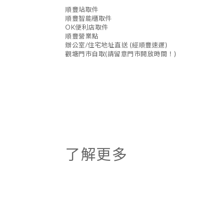
順豐站取件
順豐智能櫃取件
OK便利店取件
順豐營業點
辦公室/住宅地址直送 (經順豐速運)
觀塘門市自取(請留意門市開放時間！)
了解更多