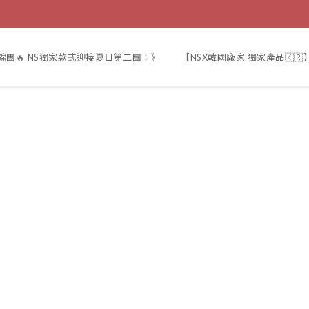
線團🔥 NS獨家款式迎接夏日第二團！》
【NSX韓國廠家 獨家產品🇰🇷