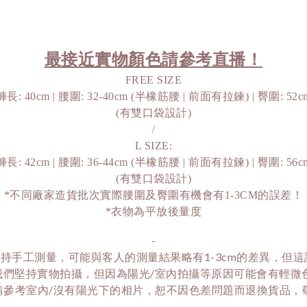
最接近實物顏色請參考直播！
FREE SIZE
褲長: 40cm | 腰圍: 32-40cm (半橡筋腰 | 前面有拉鍊) | 臀圍: 52c
(有雙口袋設計)
/
L SIZE:
褲長: 42cm | 腰圍: 36-44cm (半橡筋腰 | 前面有拉鍊) | 臀圍: 56c
(有雙口袋設計)
*不同廠家造貨批次實際腰圍及臀圍有機會有1-3CM的誤差！
*衣物為平放後量度
-
持手工測量，可能與客人的測量結果略有1-3cm的差異，但
我們堅持實物拍攝，但因為陽光/室內拍攝等原因可能會有輕微
請參考室內/沒有陽光下的相片，恕不因色差問題而退換貨品，敬請