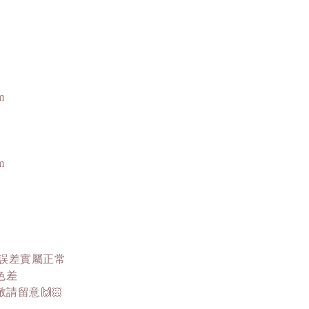
m
m
這誤差實屬正常
色差
留意🙌🏻