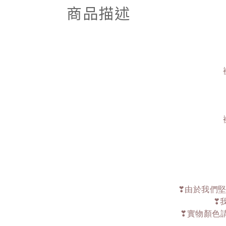
商品描述
❣由於我們堅
❣
❣實物顏色