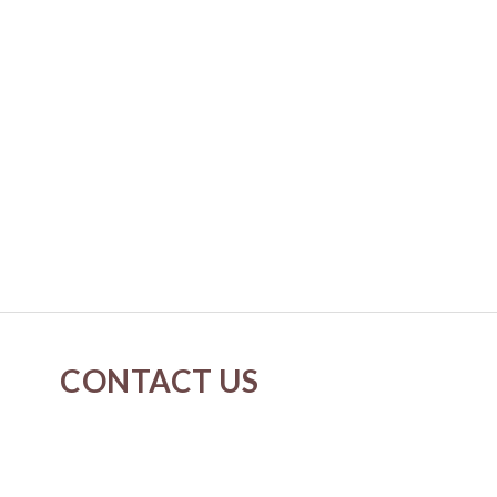
CONTACT US
cs@neverspringk.com
Whatsapp : 5175-2915