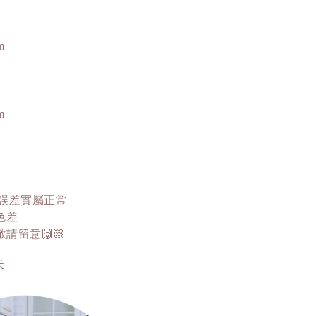
m
m
這誤差實屬正常
色差
留意🙌🏻
天