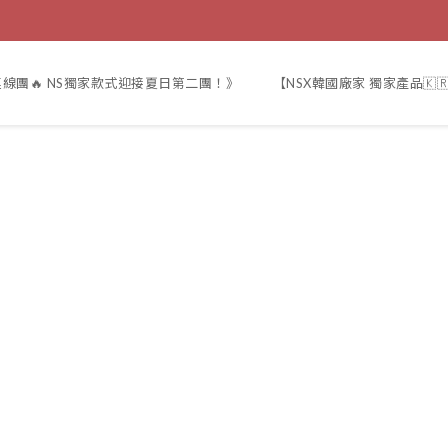
線團🔥 NS獨家款式迎接夏日第二團！》
【NSX韓國廠家 獨家產品🇰