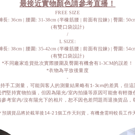
最接近實物顏色請參考直播！
FREE SIZE
褲長: 36cm | 腰圍: 31-38cm (半橡筋腰 | 前面有拉鍊) | 臀圍: 50c
(有雙口袋設計)
/
L SIZE:
褲長: 38cm | 腰圍: 35-42cm (半橡筋腰 | 前面有拉鍊) | 臀圍: 54c
(有雙口袋設計)
*不同廠家造貨批次實際腰圍及臀圍有機會有1-3CM的誤差！
*衣物為平放後量度
-
持手工測量，可能與客人的測量結果略有1-3cm的差異，但
我們堅持實物拍攝，但因為陽光/室內拍攝等原因可能會有輕微
請參考室內/沒有陽光下的相片，恕不因色差問題而退換貨品，敬請
✓預購貨品將於截單後14-21個工作天到貨，有機會需時較長工作