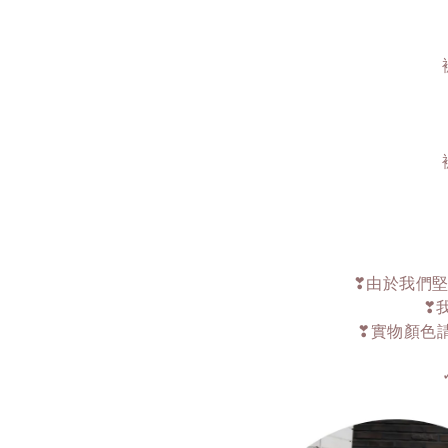
❣由於我們堅
❣
❣實物顏色