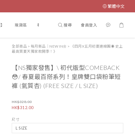
繁體中文
搜尋
會員登入
】
現貨區
尊寵計劃♥VIP
【門市開放時間🎏】
【INS
全部商品
>
每月新品｜NEW IN🌼
>
《四月X五月初夏連線團☀️ 史上
最高質夏天獨家款開季！》
【NS獨家發售】\ 初代版型COMEBACK
😳/ 春夏最百搭系列！皇牌雙口袋粉筆短
褲 (氣質杏) (FREE SIZE / L SIZE)
HK$328.00
HK$312.00
尺寸