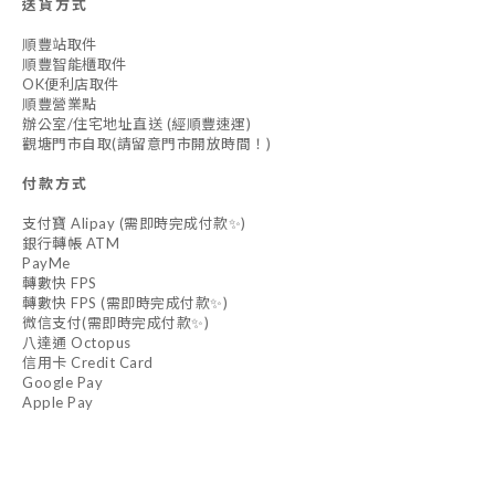
送貨方式
順豐站取件
順豐智能櫃取件
OK便利店取件
順豐營業點
辦公室/住宅地址直送 (經順豐速運)
觀塘門市自取(請留意門市開放時間！)
付款方式
支付寶 Alipay (需即時完成付款✨)
銀行轉帳 ATM
PayMe
轉數快 FPS
轉數快 FPS (需即時完成付款✨)
微信支付(需即時完成付款✨)
八達通 Octopus
信用卡 Credit Card
Google Pay
Apple Pay