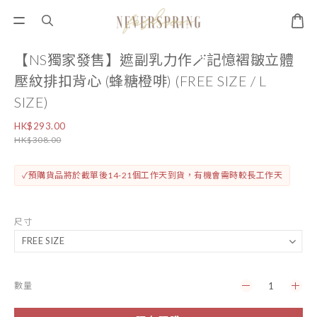
【NS獨家發售】遮副乳力作🪄記憶褶皺立體
壓紋排扣背心 (蜂糖橙啡) (FREE SIZE / L
SIZE)
HK$293.00
HK$308.00
✓預購貨品將於截單後14-21個工作天到貨，有機會需時較長工作天
尺寸
數量