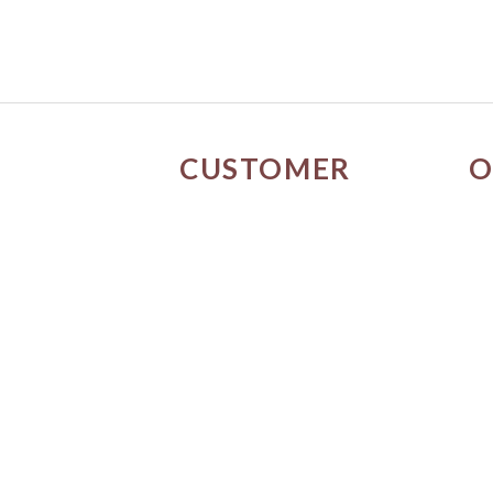
CUSTOMER
O
SERVICE
門
關於我們
媒體報導
購物流程
條款與細則
隱私權政策
訂單進度