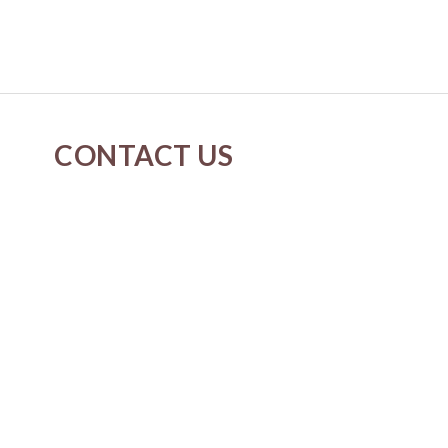
CONTACT US
cs@neverspringk.com
Whatsapp : 5175-2915
Instagram : Neverspring.k