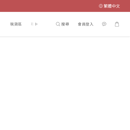
繁體中文
搜尋
會員登入
】
現貨區
尊寵計劃♥VIP
【門市開放時間🎏】
【INSTAG