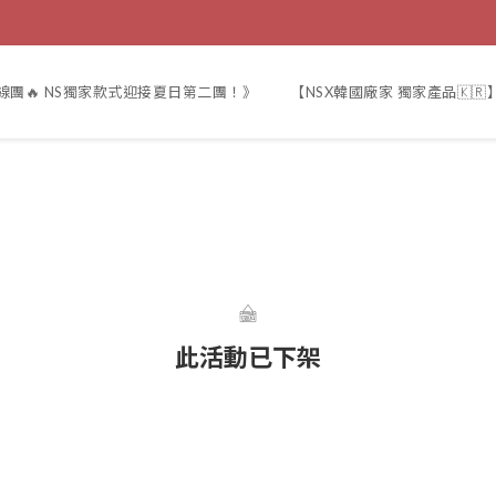
線團🔥 NS獨家款式迎接夏日第二團！》
【NSX韓國廠家 獨家產品🇰🇷
此活動已下架