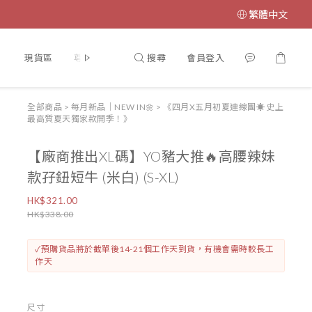
繁體中文
搜尋
會員登入
】
現貨區
尊寵計劃♥VIP
【門市開放時間🎏】
【INSTAG
全部商品
>
每月新品｜NEW IN🌼
>
《四月X五月初夏連線團☀️ 史上
最高質夏天獨家款開季！》
【廠商推出XL碼】YO豬大推🔥高腰辣妹
款孖鈕短牛 (米白) (S-XL)
HK$321.00
HK$338.00
✓預購貨品將於截單後14-21個工作天到貨，有機會需時較長工
作天
尺寸