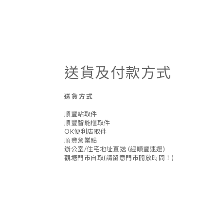
送貨及付款方式
送貨方式
順豐站取件
順豐智能櫃取件
OK便利店取件
順豐營業點
辦公室/住宅地址直送 (經順豐速運)
觀塘門市自取(請留意門市開放時間！)