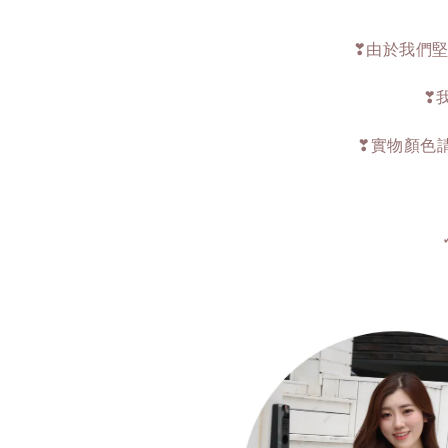
❣由於我們堅
❣
❣實物顏色