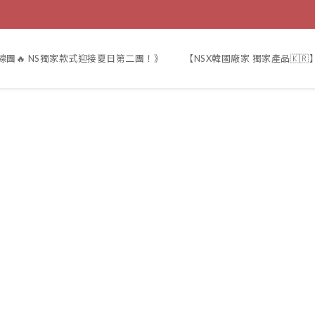
線團🔥 NS獨家款式迎接夏日第二團！》
【NSX韓國廠家 獨家產品🇰🇷