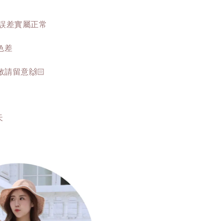
這誤差實屬正常
色差
留意🙌🏻
天