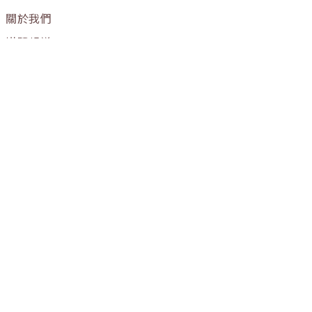
關於我們
媒體報導
購物流程
條款與細則
隱私權政策
訂單進度
OUR STORE
門市營業時間