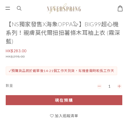
【NS獨家發售X海象OPPA🦭】BIG99超心機
系列！親膚莫代爾扭扭薯條木耳袖上衣 (霧深
藍)
HK$283.00
HK$298.00
✓預購貨品將於截單後14-21個工作天到貨，有機會需時較長工作天
數量
現在預購
加入追蹤清單