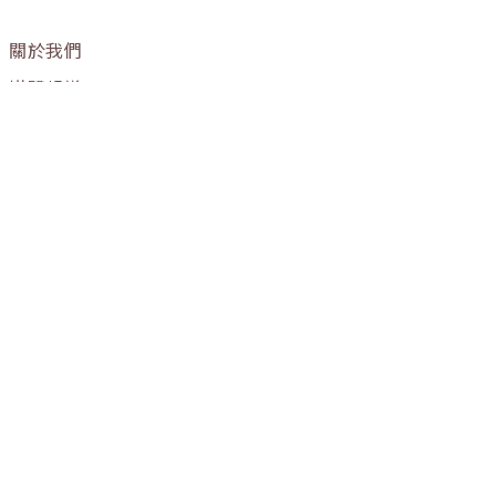
關於我們
媒體報導
購物流程
條款與細則
隱私權政策
訂單進度
OUR STORE
門市營業時間