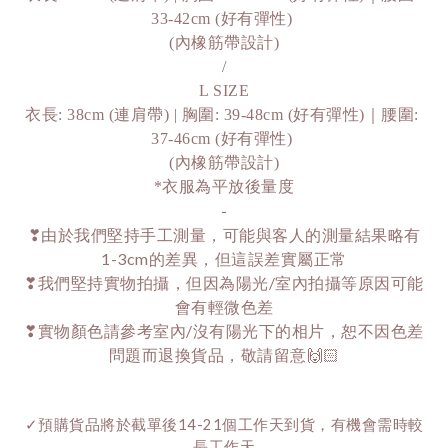
33-42cm (好有彈性) 
(內橡筋帶設計)
/
L SIZE
衣長: 38cm (連肩帶) | 胸圍: 39-48cm (好有彈性)｜腰圍: 
37-46cm (好有彈性) 
(內橡筋帶設計)
*衣服為平放後量度
-
❣由於我們堅持手工測量，可能與客人的測量結果略有
1-3cm的差異，但這誤差實屬正常
❣我們堅持實物拍攝，但因為陽光/室內拍攝等原因可能
會有輕微色差
❣實物顏色請參考室內/沒有陽光下的相片，恕不因色差
問題而退換貨品，敬請留意🙌🏻
✓預購貨品將於截單後14-21個工作天到貨，有機會需時較
長工作天