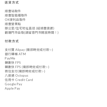
送貨方式
順豐站取件
順豐智能櫃取件
OK便利店取件
順豐營業點
辦公室/住宅地址直送 (經順豐速運)
觀塘門市自取(請留意門市開放時間！)
付款方式
支付寶 Alipay (需即時完成付款✨)
銀行轉帳 ATM
PayMe
轉數快 FPS
轉數快 FPS (需即時完成付款✨)
微信支付(需即時完成付款✨)
八達通 Octopus
信用卡 Credit Card
Google Pay
Apple Pay