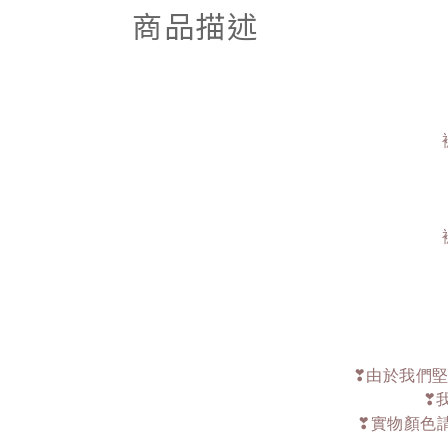
商品描述
❣由於我們堅
❣
❣實物顏色