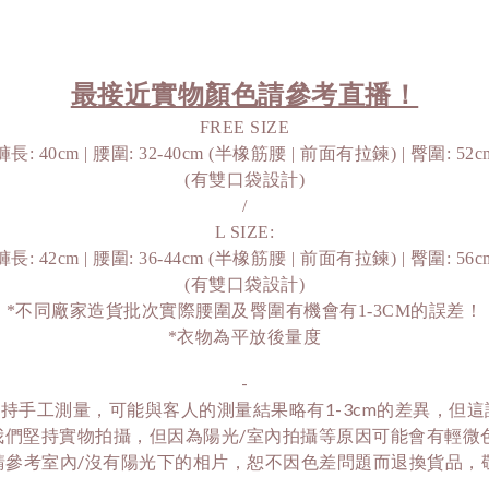
最接近實物顏色請參考直播！
FREE SIZE
褲長: 40cm | 腰圍: 32-40cm (半橡筋腰 | 前面有拉鍊) | 臀圍: 52c
(有雙口袋設計)
/
L SIZE:
褲長: 42cm | 腰圍: 36-44cm (半橡筋腰 | 前面有拉鍊) | 臀圍: 56c
(有雙口袋設計)
*不同廠家造貨批次實際腰圍及臀圍有機會有1-3CM的誤差！
*衣物為平放後量度
-
持手工測量，可能與客人的測量結果略有1-3cm的差異，但
我們堅持實物拍攝，但因為陽光/室內拍攝等原因可能會有輕微
請參考室內/沒有陽光下的相片，恕不因色差問題而退換貨品，敬請