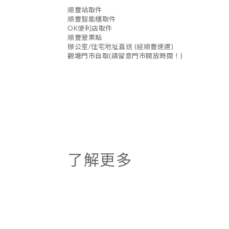
順豐站取件
順豐智能櫃取件
OK便利店取件
順豐營業點
辦公室/住宅地址直送 (經順豐速運)
觀塘門市自取(請留意門市開放時間！)
了解更多