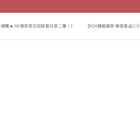
線團🔥 NS獨家款式迎接夏日第二團！》
【NSX韓國廠家 獨家產品🇰