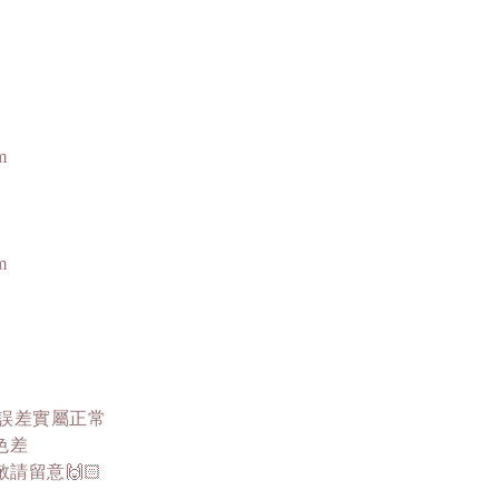
m
m
這誤差實屬正常
色差
留意🙌🏻