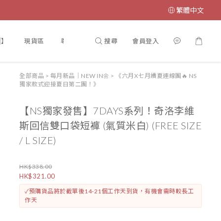
繁體中文
搜尋
會員登入
】
現貨區
尊寵計劃♥VIP
【門市開放時間🎏】
【INS
全部商品
>
每月新品｜NEW IN🌼
>
《六月X七月續夏連線團🔥 NS
獨家款式迎接夏日第二團！》
【NS獨家發售】7DAYS系列！奇洛李維
斯回信雙口袋短褲 (氣質米白) (FREE SIZE
/ L SIZE)
HK$338.00
HK$321.00
✓預購貨品將於截單後14-21個工作天到貨，有機會需時較長工
作天