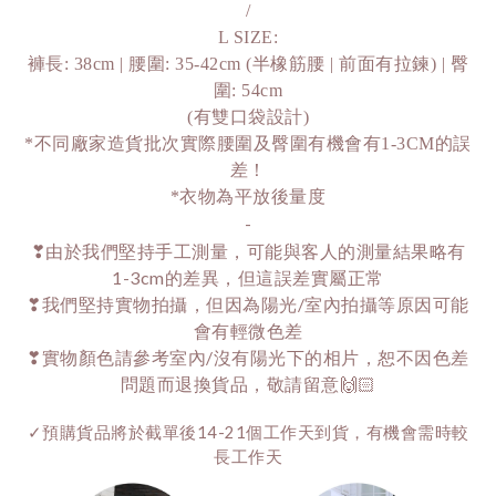
/
L SIZE:
褲長: 38cm | 腰圍: 35-42cm (半橡筋腰 | 前面有拉鍊) | 臀
圍: 54cm
(有雙口袋設計)
*不同廠家造貨批次實際腰圍及臀圍有機會有1-3CM的誤
差！
*衣物為平放後量度
-
❣由於我們堅持手工測量，可能與客人的測量結果略有
1-3cm的差異，但這誤差實屬正常
❣我們堅持實物拍攝，但因為陽光/室內拍攝等原因可能
會有輕微色差
❣實物顏色請參考室內/沒有陽光下的相片，恕不因色差
問題而退換貨品，敬請留意🙌🏻
✓預購貨品將於截單後14-21個工作天到貨，有機會需時較
長工作天