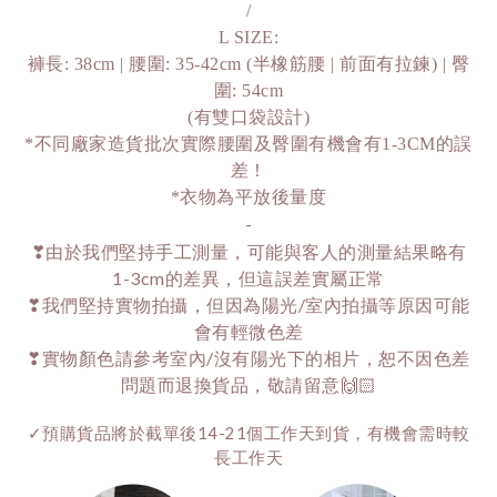
/
L SIZE:
褲長: 38cm | 腰圍: 35-42cm (半橡筋腰 | 前面有拉鍊) | 臀
圍: 54cm
(有雙口袋設計)
*不同廠家造貨批次實際腰圍及臀圍有機會有1-3CM的誤
差！
*衣物為平放後量度
-
❣由於我們堅持手工測量，可能與客人的測量結果略有
1-3cm的差異，但這誤差實屬正常
❣我們堅持實物拍攝，但因為陽光/室內拍攝等原因可能
會有輕微色差
❣實物顏色請參考室內/沒有陽光下的相片，恕不因色差
問題而退換貨品，敬請留意🙌🏻
✓預購貨品將於截單後14-21個工作天到貨，有機會需時較
長工作天