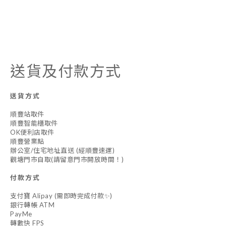
送貨及付款方式
送貨方式
順豐站取件
順豐智能櫃取件
OK便利店取件
順豐營業點
辦公室/住宅地址直送 (經順豐速運)
觀塘門市自取(請留意門市開放時間！)
付款方式
支付寶 Alipay (需即時完成付款✨)
銀行轉帳 ATM
PayMe
轉數快 FPS