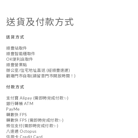
送貨及付款方式
送貨方式
順豐站取件
順豐智能櫃取件
OK便利店取件
順豐營業點
辦公室/住宅地址直送 (經順豐速運)
觀塘門市自取(請留意門市開放時間！)
付款方式
支付寶 Alipay (需即時完成付款✨)
銀行轉帳 ATM
PayMe
轉數快 FPS
轉數快 FPS (需即時完成付款✨)
微信支付(需即時完成付款✨)
八達通 Octopus
信用卡 Credit Card