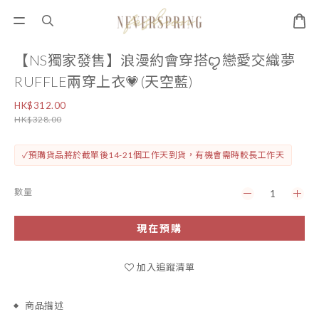
【NS獨家發售】浪漫約會穿搭ꨄ︎戀愛交織夢
RUFFLE兩穿上衣💗(天空藍)
HK$312.00
HK$328.00
✓預購貨品將於截單後14-21個工作天到貨，有機會需時較長工作天
數量
現在預購
加入追蹤清單
商品描述