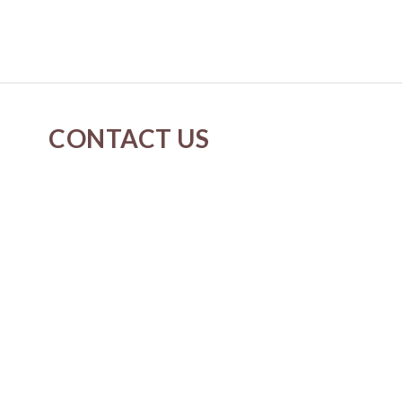
CONTACT US
cs@neverspringk.com
Whatsapp : 5175-2915
Instagram : Neverspring.k