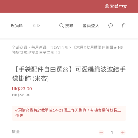
繁體中文
搜尋
會員登入
】
現貨區
尊寵計劃♥VIP
【門市開放時間🎏】
【INSTAG
全部商品
>
每月新品｜NEW IN🌼
>
《六月X七月續夏連線團🔥 NS
獨家款式迎接夏日第二團！》
【手袋配件自由選🎀】可愛編織波波結手
袋掛飾 (米杏)
HK$93.00
HK$98.00
✓預購貨品將於截單後14-21個工作天到貨，有機會需時較長工
作天
數量