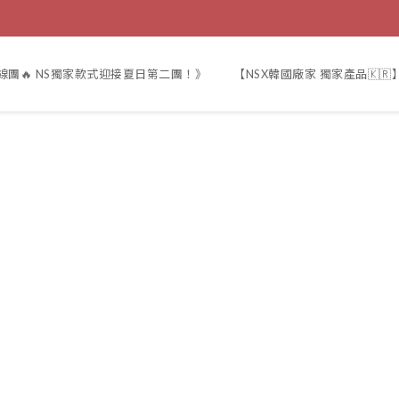
線團🔥 NS獨家款式迎接夏日第二團！》
【NSX韓國廠家 獨家產品🇰🇷