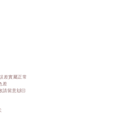
這誤差實屬正常
色差
留意🙌🏻
天