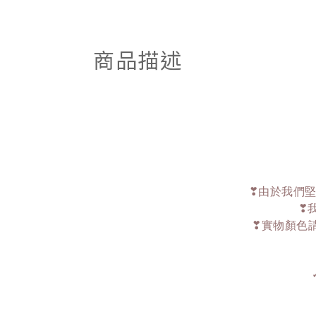
商品描述
❣由於我們堅
❣
❣實物顏色