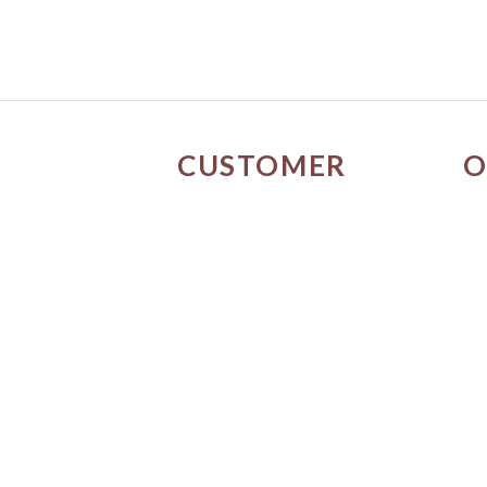
CUSTOMER
O
SERVICE
門
關於我們
媒體報導
購物流程
條款與細則
隱私權政策
訂單進度