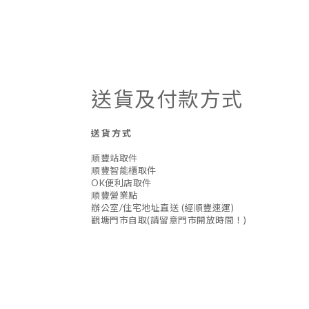
送貨及付款方式
送貨方式
順豐站取件
順豐智能櫃取件
OK便利店取件
順豐營業點
辦公室/住宅地址直送 (經順豐速運)
觀塘門市自取(請留意門市開放時間！)