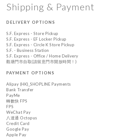
Shipping & Payment
DELIVERY OPTIONS
S.F. Express - Store Pickup
S.F. Express - EF Locker Pickup
S.F. Express - Circle K Store Pickup
S.F. - Business Station
S.F. Express - Office / Home Delivery
觀塘門市自取(請留意門市開放時間！)
PAYMENT OPTIONS
Alipay (HK)_SHOPLINE Payments
Bank Transfer
PayMe
轉數快 FPS
FPS
WeChat Pay
八達通 Octopus
Credit Card
Google Pay
Apple Pay