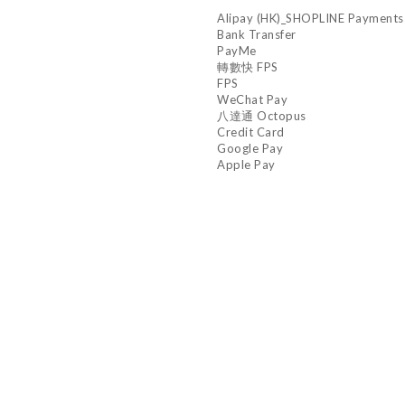
Alipay (HK)_SHOPLINE Payments
Bank Transfer
PayMe
轉數快 FPS
FPS
WeChat Pay
八達通 Octopus
Credit Card
Google Pay
Apple Pay