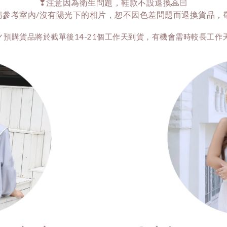
❣注意因為衛生問題，鞋款不設退換🙏🏻
請參考室內/沒有陽光下的相片，恕不因色差問題而退換貨品，敬請
✓預購貨品將於截單後14-21個工作天到貨，有機會需時較長工作