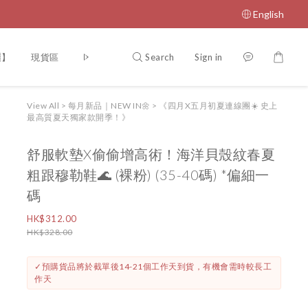
English
Search
Sign in
】
現貨區
NEVERSPRINGVIP
【門市開放時間🎏】
【IN
View All
>
每月新品｜NEW IN🌼
>
《四月X五月初夏連線團☀️ 史上
最高質夏天獨家款開季！》
舒服軟墊X偷偷增高術！海洋貝殼紋春夏
粗跟穆勒鞋🌊 (裸粉) (35-40碼) *偏細一
碼
HK$312.00
HK$328.00
✓預購貨品將於截單後14-21個工作天到貨，有機會需時較長工
作天