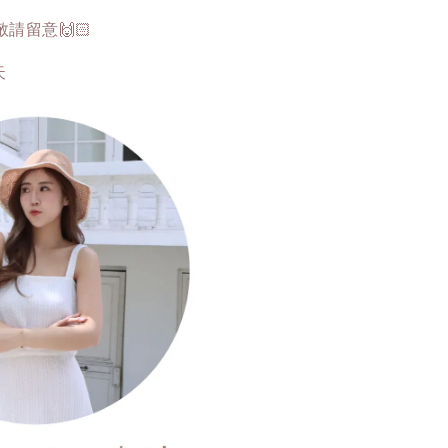
留意🙌🏻
天