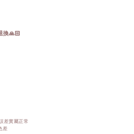
🙏🏻
這誤差實屬正常
色差