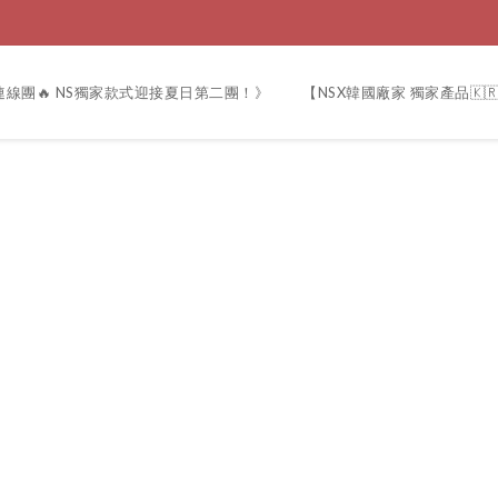
線團🔥 NS獨家款式迎接夏日第二團！》
【NSX韓國廠家 獨家產品🇰