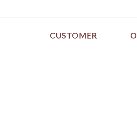
CUSTOMER
O
SERVICE
門
關於我們
媒體報導
購物流程
條款與細則
隱私權政策
訂單進度