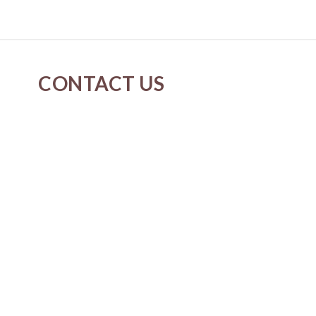
CONTACT US
cs@neverspringk.com
Whatsapp : 5175-2915
Instagram : Neverspring.k