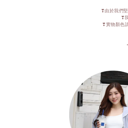
❣由於我們堅
❣
❣實物顏色