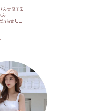
這誤差實屬正常
色差
留意🙌🏻
天