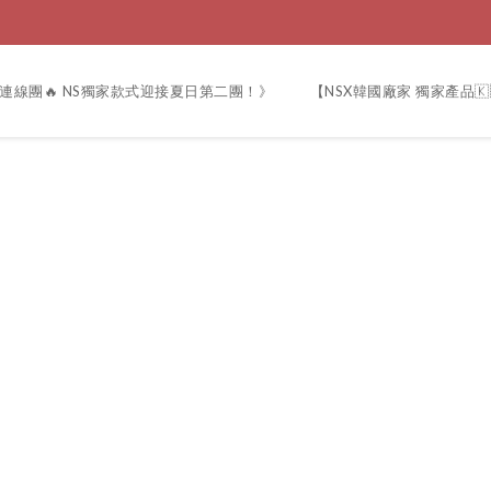
連線團🔥 NS獨家款式迎接夏日第二團！》
【NSX韓國廠家 獨家產品🇰