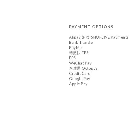
PAYMENT OPTIONS
Alipay (HK)_SHOPLINE Payments
Bank Transfer
PayMe
轉數快 FPS
FPS
WeChat Pay
八達通 Octopus
Credit Card
Google Pay
Apple Pay