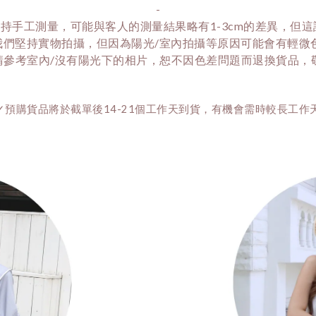
-
持手工測量，可能與客人的測量結果略有1-3cm的差異，但
我們堅持實物拍攝，但因為陽光/室內拍攝等原因可能會有輕微
請參考室內/沒有陽光下的相片，恕不因色差問題而退換貨品，敬請
✓預購貨品將於截單後14-21個工作天到貨，有機會需時較長工作