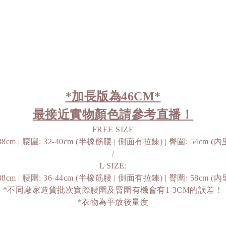
*加長版為46CM*
最接近實物顏色請參考直播！
FREE SIZE
38cm | 腰圍: 32-40cm (半橡筋腰 | 側面有拉鍊) | 臀圍: 54cm (
/
L SIZE:
38cm | 腰圍: 36-44cm (半橡筋腰 | 側面有拉鍊) | 臀圍: 58cm (
*不同廠家造貨批次實際腰圍及臀圍有機會有1-3CM的誤差！
*衣物為平放後量度