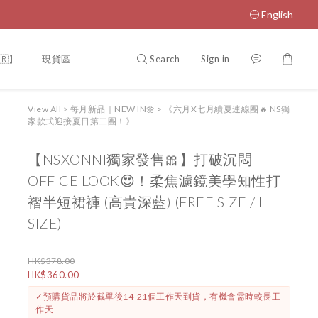
English
Search
Sign in
🇷】
現貨區
NEVERSPRINGVIP
【門市開放時間🎏】
【
View All
>
每月新品｜NEW IN🌼
>
《六月X七月續夏連線團🔥 NS獨
家款式迎接夏日第二團！》
【NSXONNI獨家發售🎀】打破沉悶
OFFICE LOOK😍！柔焦濾鏡美學知性打
褶半短裙褲 (高貴深藍) (FREE SIZE / L
SIZE)
HK$378.00
HK$360.00
✓預購貨品將於截單後14-21個工作天到貨，有機會需時較長工
作天