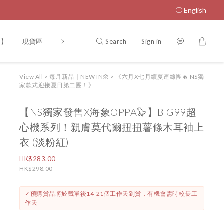
English
Search
Sign in
】
現貨區
NEVERSPRINGVIP
【門市開放時間🎏】
【IN
View All
>
每月新品｜NEW IN🌼
>
《六月X七月續夏連線團🔥 NS獨
家款式迎接夏日第二團！》
【NS獨家發售X海象OPPA🦭】BIG99超
心機系列！親膚莫代爾扭扭薯條木耳袖上
衣 (淡粉紅)
HK$283.00
HK$298.00
✓預購貨品將於截單後14-21個工作天到貨，有機會需時較長工
作天