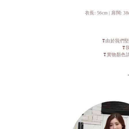
衣長: 56cm | 肩闊: 
❣由於我們堅
❣
❣實物顏色