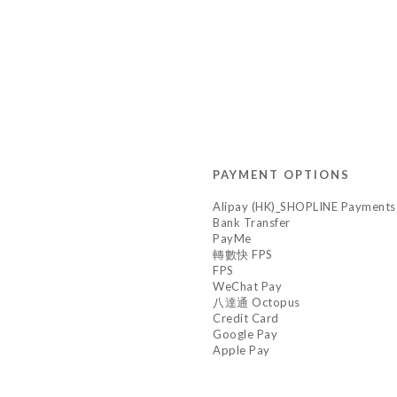
PAYMENT OPTIONS
Alipay (HK)_SHOPLINE Payments
Bank Transfer
PayMe
轉數快 FPS
FPS
WeChat Pay
八達通 Octopus
Credit Card
Google Pay
Apple Pay