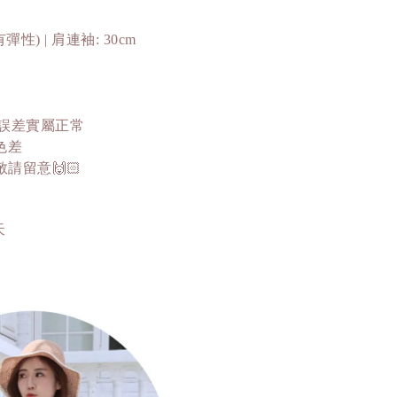
有彈性) | 肩連袖: 30cm
這誤差實屬正常
色差
留意🙌🏻
天