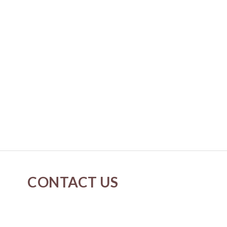
CONTACT US
cs@neverspringk.com
Whatsapp : 5175-2915