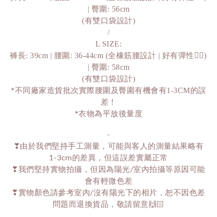
| 臀圍: 56cm
(有雙口袋設計)
/
L SIZE:
褲長: 39cm | 腰圍: 36-44cm (全橡筋腰設計 | 好有彈性👍🏻) 
| 臀圍: 58cm
(有雙口袋設計)
*不同廠家造貨批次實際腰圍及臀圍有機會有1-3CM的誤
差！
*衣物為平放後量度
-
❣由於我們堅持手工測量，可能與客人的測量結果略有
1-3cm的差異，但這誤差實屬正常
❣我們堅持實物拍攝，但因為陽光/室內拍攝等原因可能
會有輕微色差
❣實物顏色請參考室內/沒有陽光下的相片，恕不因色差
問題而退換貨品，敬請留意🙌🏻