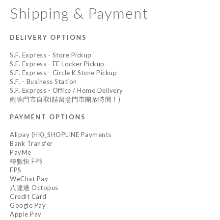
Shipping & Payment
DELIVERY OPTIONS
S.F. Express - Store Pickup
S.F. Express - EF Locker Pickup
S.F. Express - Circle K Store Pickup
S.F. - Business Station
S.F. Express - Office / Home Delivery
觀塘門市自取(請留意門市開放時間！)
PAYMENT OPTIONS
Alipay (HK)_SHOPLINE Payments
Bank Transfer
PayMe
轉數快 FPS
FPS
WeChat Pay
八達通 Octopus
Credit Card
Google Pay
Apple Pay