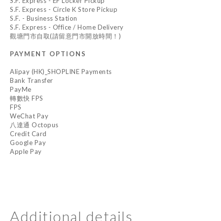
S.F. Express - EF Locker Pickup
S.F. Express - Circle K Store Pickup
S.F. - Business Station
S.F. Express - Office / Home Delivery
觀塘門市自取(請留意門市開放時間！)
PAYMENT OPTIONS
Alipay (HK)_SHOPLINE Payments
Bank Transfer
PayMe
轉數快 FPS
FPS
WeChat Pay
八達通 Octopus
Credit Card
Google Pay
Apple Pay
Additional details