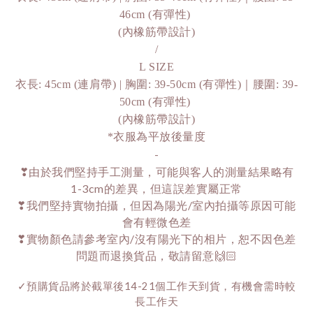
46cm (有彈性) 
(內橡筋帶設計)
/
L SIZE
衣長: 45cm (連肩帶) | 胸圍: 39-50cm (有彈性)｜腰圍: 39-
50cm (有彈性) 
(內橡筋帶設計)
*衣服為平放後量度
-
❣由於我們堅持手工測量，可能與客人的測量結果略有
1-3cm的差異，但這誤差實屬正常
❣我們堅持實物拍攝，但因為陽光/室內拍攝等原因可能
會有輕微色差
❣實物顏色請參考室內/沒有陽光下的相片，恕不因色差
問題而退換貨品，敬請留意🙌🏻
✓預購貨品將於截單後14-21個工作天到貨，有機會需時較
長工作天