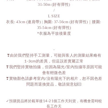
31-50m (好有彈性)
/
L SIZE
衣長: 43cm (連肩帶) | 胸圍: 37-56cm (好有彈性)｜腰圍: 
35-54cm (好有彈性)
*衣服為平放後量度
-
❣由於我們堅持手工測量，可能與客人的測量結果略有
1-3cm的差異，但這誤差實屬正常
❣我們堅持實物拍攝，但因為陽光/室內拍攝等原因可能
會有輕微色差
❣實物顏色請參考室內/沒有陽光下的相片，恕不因色差
問題而退換貨品，敬請留意🙌🏻
✓預購貨品將於截單後14-21個工作天到貨，有機會需時較
長工作天