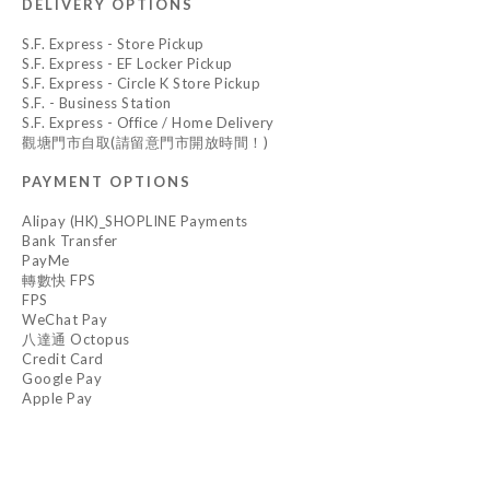
DELIVERY OPTIONS
S.F. Express - Store Pickup
S.F. Express - EF Locker Pickup
S.F. Express - Circle K Store Pickup
S.F. - Business Station
S.F. Express - Office / Home Delivery
觀塘門市自取(請留意門市開放時間！)
PAYMENT OPTIONS
Alipay (HK)_SHOPLINE Payments
Bank Transfer
PayMe
轉數快 FPS
FPS
WeChat Pay
八達通 Octopus
Credit Card
Google Pay
Apple Pay