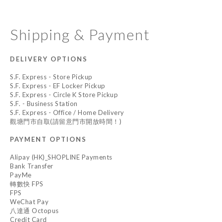
Shipping & Payment
DELIVERY OPTIONS
S.F. Express - Store Pickup
S.F. Express - EF Locker Pickup
S.F. Express - Circle K Store Pickup
S.F. - Business Station
S.F. Express - Office / Home Delivery
觀塘門市自取(請留意門市開放時間！)
PAYMENT OPTIONS
Alipay (HK)_SHOPLINE Payments
Bank Transfer
PayMe
轉數快 FPS
FPS
WeChat Pay
八達通 Octopus
Credit Card